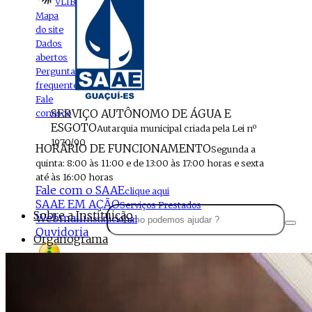
VLIBRAS
Mapa
do site
Dados
abertos
Perguntas
frequentes
Fale
SERVIÇO AUTÔNOMO DE ÁGUA E
conosco
ESGOTO
Autarquia municipal criada pela Lei nº
1970/90
HORÁRIO DE FUNCIONAMENTO
Segunda a
quinta: 8:00 às 11:00 e de 13:00 às 17:00 horas e sexta
até às 16:00 horas
Fale com o SAAE
clique aqui
SAAE EM AÇÃO
Serviços Prestados
Sobre a Instituição
Webmail
Institucional
Ouvidoria
Organograma
Perfil da Instituição
Acesso à
informação
Localização
MENU
Estrutura do SAAE