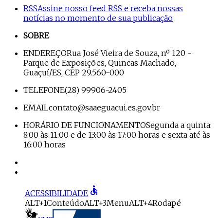
RSS
Assine nosso feed RSS e receba nossas
notícias no momento de sua publicação
SOBRE
ENDEREÇO
Rua José Vieira de Souza, nº 120 -
Parque de Exposições, Quincas Machado,
Guaçuí/ES, CEP 29.560-000
TELEFONE
(28) 99906-2405
EMAIL
contato@saaeguacui.es.gov.br
HORÁRIO DE FUNCIONAMENTO
Segunda a quinta:
8:00 às 11:00 e de 13:00 às 17:00 horas e sexta até às
16:00 horas
accessible
ACESSIBILIDADE
ALT+1
Conteúdo
ALT+3
Menu
ALT+4
Rodapé