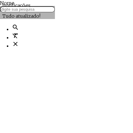
Nome
notificações
Tudo atualizado!
search
format_clear
close