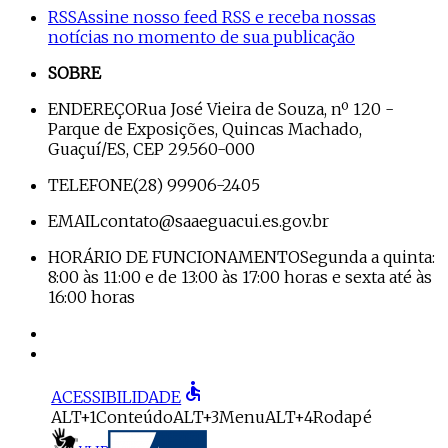
RSS
Assine nosso feed RSS e receba nossas
notícias no momento de sua publicação
SOBRE
ENDEREÇO
Rua José Vieira de Souza, nº 120 -
Parque de Exposições, Quincas Machado,
Guaçuí/ES, CEP 29.560-000
TELEFONE
(28) 99906-2405
EMAIL
contato@saaeguacui.es.gov.br
HORÁRIO DE FUNCIONAMENTO
Segunda a quinta:
8:00 às 11:00 e de 13:00 às 17:00 horas e sexta até às
16:00 horas
accessible
ACESSIBILIDADE
ALT+1
Conteúdo
ALT+3
Menu
ALT+4
Rodapé