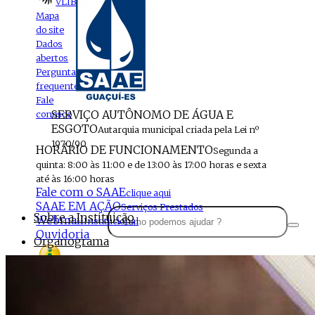
VLIBRAS
Mapa
do site
Dados
abertos
Perguntas
frequentes
Fale
SERVIÇO AUTÔNOMO DE ÁGUA E
conosco
ESGOTO
Autarquia municipal criada pela Lei nº
1970/90
HORÁRIO DE FUNCIONAMENTO
Segunda a
quinta: 8:00 às 11:00 e de 13:00 às 17:00 horas e sexta
até às 16:00 horas
Fale com o SAAE
clique aqui
SAAE EM AÇÃO
Serviços Prestados
Sobre a Instituição
Webmail
Institucional
Ouvidoria
Organograma
Perfil da Instituição
Acesso à
informação
Localização
MENU
Estrutura do SAAE