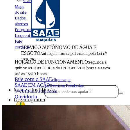
VLIBRAS
Mapa
do site
Dados
abertos
Perguntas
frequentes
Fale
SERVIÇO AUTÔNOMO DE ÁGUA E
conosco
ESGOTO
Autarquia municipal criada pela Lei nº
1970/90
HORÁRIO DE FUNCIONAMENTO
Segunda a
quinta: 8:00 às 11:00 e de 13:00 às 17:00 horas e sexta
até às 16:00 horas
Fale com o SAAE
clique aqui
SAAE EM AÇÃO
Serviços Prestados
Sobre a Instituição
Webmail
Institucional
Ouvidoria
Organograma
Perfil da Instituição
Acesso à
informação
Localização
MENU
Estrutura do SAAE