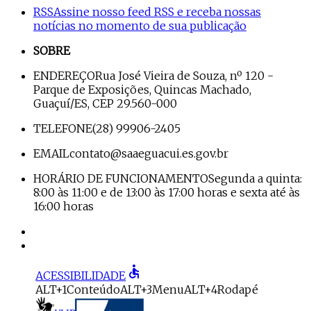
RSS
Assine nosso feed RSS e receba nossas
notícias no momento de sua publicação
SOBRE
ENDEREÇO
Rua José Vieira de Souza, nº 120 -
Parque de Exposições, Quincas Machado,
Guaçuí/ES, CEP 29.560-000
TELEFONE
(28) 99906-2405
EMAIL
contato@saaeguacui.es.gov.br
HORÁRIO DE FUNCIONAMENTO
Segunda a quinta:
8:00 às 11:00 e de 13:00 às 17:00 horas e sexta até às
16:00 horas
accessible
ACESSIBILIDADE
ALT+1
Conteúdo
ALT+3
Menu
ALT+4
Rodapé