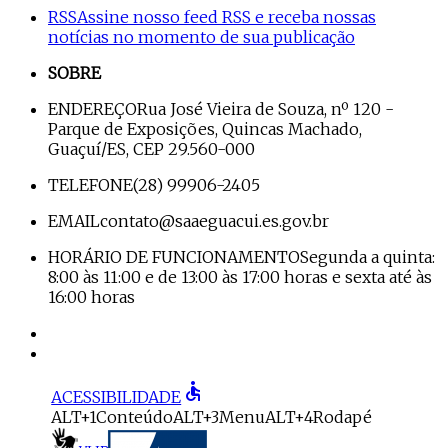
RSS
Assine nosso feed RSS e receba nossas
notícias no momento de sua publicação
SOBRE
ENDEREÇO
Rua José Vieira de Souza, nº 120 -
Parque de Exposições, Quincas Machado,
Guaçuí/ES, CEP 29.560-000
TELEFONE
(28) 99906-2405
EMAIL
contato@saaeguacui.es.gov.br
HORÁRIO DE FUNCIONAMENTO
Segunda a quinta:
8:00 às 11:00 e de 13:00 às 17:00 horas e sexta até às
16:00 horas
accessible
ACESSIBILIDADE
ALT+1
Conteúdo
ALT+3
Menu
ALT+4
Rodapé