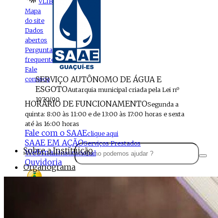
VLIBRAS
Mapa
do site
Dados
abertos
Perguntas
frequentes
Fale
SERVIÇO AUTÔNOMO DE ÁGUA E
conosco
ESGOTO
Autarquia municipal criada pela Lei nº
1970/90
HORÁRIO DE FUNCIONAMENTO
Segunda a
quinta: 8:00 às 11:00 e de 13:00 às 17:00 horas e sexta
até às 16:00 horas
Fale com o SAAE
clique aqui
SAAE EM AÇÃO
Serviços Prestados
Sobre a Instituição
Webmail
Institucional
Ouvidoria
Organograma
Perfil da Instituição
Acesso à
informação
Localização
MENU
Estrutura do SAAE