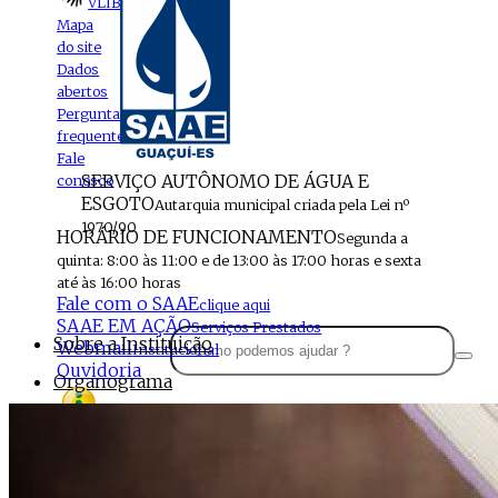
VLIBRAS
Mapa
do site
Dados
abertos
Perguntas
frequentes
Fale
SERVIÇO AUTÔNOMO DE ÁGUA E
conosco
ESGOTO
Autarquia municipal criada pela Lei nº
1970/90
HORÁRIO DE FUNCIONAMENTO
Segunda a
quinta: 8:00 às 11:00 e de 13:00 às 17:00 horas e sexta
até às 16:00 horas
Fale com o SAAE
clique aqui
SAAE EM AÇÃO
Serviços Prestados
Sobre a Instituição
Webmail
Institucional
Ouvidoria
Organograma
Perfil da Instituição
Acesso à
informação
Localização
MENU
Estrutura do SAAE