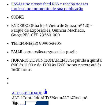
RSS
Assine nosso feed RSS e receba nossas
notícias no momento de sua publicação
SOBRE
ENDEREÇO
Rua José Vieira de Souza, nº 120 -
Parque de Exposições, Quincas Machado,
Guaçuí/ES, CEP 29.560-000
TELEFONE
(28) 99906-2405
EMAIL
contato@saaeguacui.es.gov.br
HORÁRIO DE FUNCIONAMENTO
Segunda a quinta:
8:00 às 11:00 e de 13:00 às 17:00 horas e sexta até às
16:00 horas
accessible
ACESSIBILIDADE
ALT+1
Conteúdo
ALT+3
Menu
ALT+4
Rodapé