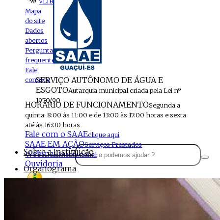
VLIBRAS
Mapa
do site
Dados
abertos
Perguntas
frequentes
Fale
SERVIÇO AUTÔNOMO DE ÁGUA E
conosco
ESGOTO
Autarquia municipal criada pela Lei nº
1970/90
HORÁRIO DE FUNCIONAMENTO
Segunda a
quinta: 8:00 às 11:00 e de 13:00 às 17:00 horas e sexta
até às 16:00 horas
Fale com o SAAE
clique aqui
SAAE EM AÇÃO
Serviços Prestados
Sobre a Instituição
Webmail
Institucional
Ouvidoria
Organograma
Perfil da Instituição
Acesso à
informação
Localização
MENU
Estrutura do SAAE