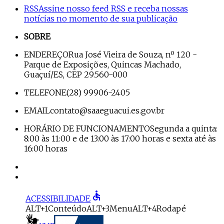
RSS
Assine nosso feed RSS e receba nossas
notícias no momento de sua publicação
SOBRE
ENDEREÇO
Rua José Vieira de Souza, nº 120 -
Parque de Exposições, Quincas Machado,
Guaçuí/ES, CEP 29.560-000
TELEFONE
(28) 99906-2405
EMAIL
contato@saaeguacui.es.gov.br
HORÁRIO DE FUNCIONAMENTO
Segunda a quinta:
8:00 às 11:00 e de 13:00 às 17:00 horas e sexta até às
16:00 horas
accessible
ACESSIBILIDADE
ALT+1
Conteúdo
ALT+3
Menu
ALT+4
Rodapé