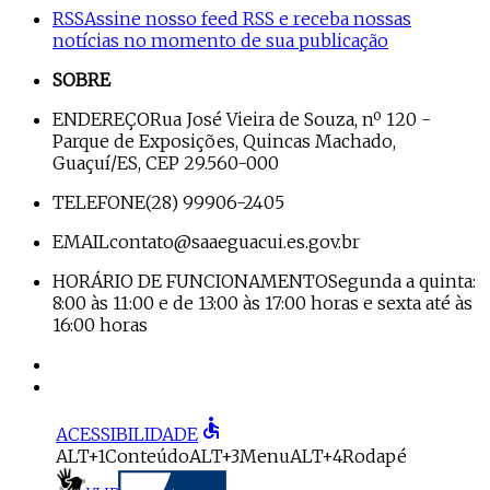
RSS
Assine nosso feed RSS e receba nossas
notícias no momento de sua publicação
SOBRE
ENDEREÇO
Rua José Vieira de Souza, nº 120 -
Parque de Exposições, Quincas Machado,
Guaçuí/ES, CEP 29.560-000
TELEFONE
(28) 99906-2405
EMAIL
contato@saaeguacui.es.gov.br
HORÁRIO DE FUNCIONAMENTO
Segunda a quinta:
8:00 às 11:00 e de 13:00 às 17:00 horas e sexta até às
16:00 horas
accessible
ACESSIBILIDADE
ALT+1
Conteúdo
ALT+3
Menu
ALT+4
Rodapé