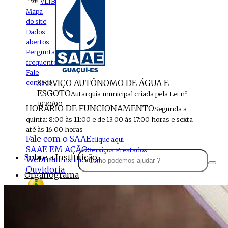
VLIBRAS
Mapa
do site
Dados
abertos
Perguntas
frequentes
Fale
SERVIÇO AUTÔNOMO DE ÁGUA E
conosco
ESGOTO
Autarquia municipal criada pela Lei nº
1970/90
HORÁRIO DE FUNCIONAMENTO
Segunda a
quinta: 8:00 às 11:00 e de 13:00 às 17:00 horas e sexta
até às 16:00 horas
Fale com o SAAE
clique aqui
SAAE EM AÇÃO
Serviços Prestados
Sobre a Instituição
Webmail
Institucional
Ouvidoria
Organograma
Perfil da Instituição
Acesso à
informação
Localização
MENU
Estrutura do SAAE