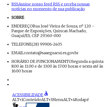
RSS
Assine nosso feed RSS e receba nossas
notícias no momento de sua publicação
SOBRE
ENDEREÇO
Rua José Vieira de Souza, nº 120 -
Parque de Exposições, Quincas Machado,
Guaçuí/ES, CEP 29.560-000
TELEFONE
(28) 99906-2405
EMAIL
contato@saaeguacui.es.gov.br
HORÁRIO DE FUNCIONAMENTO
Segunda a quinta:
8:00 às 11:00 e de 13:00 às 17:00 horas e sexta até às
16:00 horas
accessible
ACESSIBILIDADE
ALT+1
Conteúdo
ALT+3
Menu
ALT+4
Rodapé