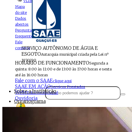
VLIBRAS
Mapa
do site
Dados
abertos
Perguntas
frequentes
Fale
SERVIÇO AUTÔNOMO DE ÁGUA E
conosco
ESGOTO
Autarquia municipal criada pela Lei nº
1970/90
HORÁRIO DE FUNCIONAMENTO
Segunda a
quinta: 8:00 às 11:00 e de 13:00 às 17:00 horas e sexta
até às 16:00 horas
Fale com o SAAE
clique aqui
SAAE EM AÇÃO
Serviços Prestados
Sobre a Instituição
Webmail
Institucional
Ouvidoria
Organograma
Perfil da Instituição
Acesso à
informação
Localização
MENU
Estrutura do SAAE