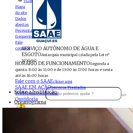
VLIBRAS
Mapa
do site
Dados
abertos
Perguntas
frequentes
Fale
SERVIÇO AUTÔNOMO DE ÁGUA E
conosco
ESGOTO
Autarquia municipal criada pela Lei nº
1970/90
HORÁRIO DE FUNCIONAMENTO
Segunda a
quinta: 8:00 às 11:00 e de 13:00 às 17:00 horas e sexta
até às 16:00 horas
Fale com o SAAE
clique aqui
SAAE EM AÇÃO
Serviços Prestados
Sobre a Instituição
Webmail
Institucional
Ouvidoria
Organograma
Perfil da Instituição
Acesso à
informação
Localização
MENU
Estrutura do SAAE