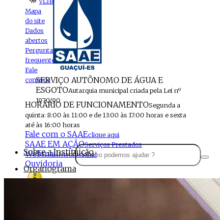
VLIBRAS
Mapa
do site
Dados
abertos
Perguntas
frequentes
Fale
SERVIÇO AUTÔNOMO DE ÁGUA E
conosco
ESGOTO
Autarquia municipal criada pela Lei nº
1970/90
HORÁRIO DE FUNCIONAMENTO
Segunda a
quinta: 8:00 às 11:00 e de 13:00 às 17:00 horas e sexta
até às 16:00 horas
Fale com o SAAE
clique aqui
SAAE EM AÇÃO
Serviços Prestados
Sobre a Instituição
Webmail
Institucional
Ouvidoria
Organograma
Perfil da Instituição
Acesso à
informação
Localização
MENU
Estrutura do SAAE