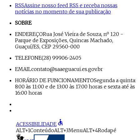
RSS
Assine nosso feed RSS e receba nossas
notícias no momento de sua publicação
SOBRE
ENDEREÇO
Rua José Vieira de Souza, nº 120 -
Parque de Exposições, Quincas Machado,
Guaçuí/ES, CEP 29.560-000
TELEFONE
(28) 99906-2405
EMAIL
contato@saaeguacui.es.gov.br
HORÁRIO DE FUNCIONAMENTO
Segunda a quinta:
8:00 às 11:00 e de 13:00 às 17:00 horas e sexta até às
16:00 horas
accessible
ACESSIBILIDADE
ALT+1
Conteúdo
ALT+3
Menu
ALT+4
Rodapé