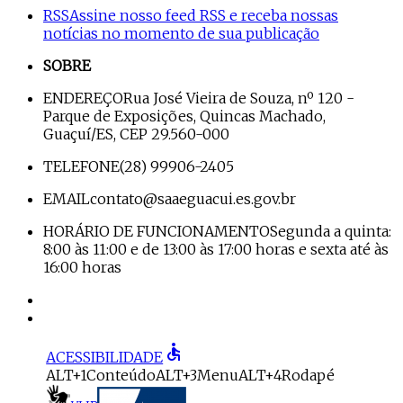
RSS
Assine nosso feed RSS e receba nossas
notícias no momento de sua publicação
SOBRE
ENDEREÇO
Rua José Vieira de Souza, nº 120 -
Parque de Exposições, Quincas Machado,
Guaçuí/ES, CEP 29.560-000
TELEFONE
(28) 99906-2405
EMAIL
contato@saaeguacui.es.gov.br
HORÁRIO DE FUNCIONAMENTO
Segunda a quinta:
8:00 às 11:00 e de 13:00 às 17:00 horas e sexta até às
16:00 horas
accessible
ACESSIBILIDADE
ALT+1
Conteúdo
ALT+3
Menu
ALT+4
Rodapé