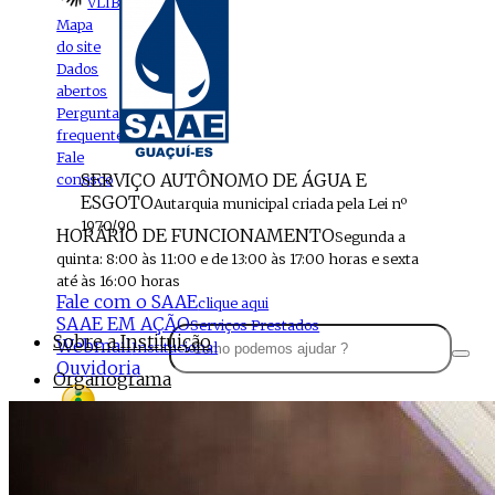
VLIBRAS
Mapa
do site
Dados
abertos
Perguntas
frequentes
Fale
SERVIÇO AUTÔNOMO DE ÁGUA E
conosco
ESGOTO
Autarquia municipal criada pela Lei nº
1970/90
HORÁRIO DE FUNCIONAMENTO
Segunda a
quinta: 8:00 às 11:00 e de 13:00 às 17:00 horas e sexta
até às 16:00 horas
Fale com o SAAE
clique aqui
SAAE EM AÇÃO
Serviços Prestados
Sobre a Instituição
Webmail
Institucional
Ouvidoria
Organograma
Perfil da Instituição
Acesso à
informação
Localização
MENU
Estrutura do SAAE