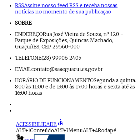
RSS
Assine nosso feed RSS e receba nossas
notícias no momento de sua publicação
SOBRE
ENDEREÇO
Rua José Vieira de Souza, nº 120 -
Parque de Exposições, Quincas Machado,
Guaçuí/ES, CEP 29.560-000
TELEFONE
(28) 99906-2405
EMAIL
contato@saaeguacui.es.gov.br
HORÁRIO DE FUNCIONAMENTO
Segunda a quinta:
8:00 às 11:00 e de 13:00 às 17:00 horas e sexta até às
16:00 horas
accessible
ACESSIBILIDADE
ALT+1
Conteúdo
ALT+3
Menu
ALT+4
Rodapé