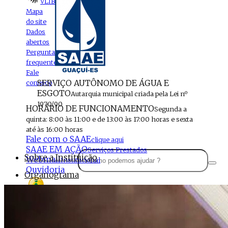
VLIBRAS
Mapa
do site
Dados
abertos
Perguntas
frequentes
Fale
SERVIÇO AUTÔNOMO DE ÁGUA E
conosco
ESGOTO
Autarquia municipal criada pela Lei nº
1970/90
HORÁRIO DE FUNCIONAMENTO
Segunda a
quinta: 8:00 às 11:00 e de 13:00 às 17:00 horas e sexta
até às 16:00 horas
Fale com o SAAE
clique aqui
SAAE EM AÇÃO
Serviços Prestados
Sobre a Instituição
Webmail
Institucional
Ouvidoria
Organograma
Perfil da Instituição
Acesso à
informação
Localização
MENU
Estrutura do SAAE