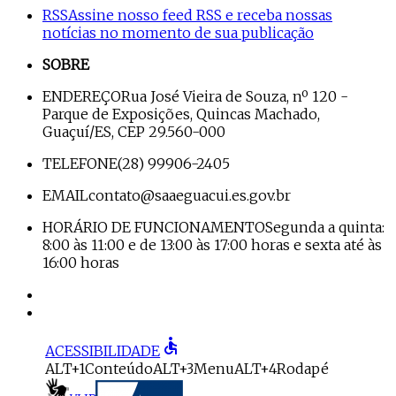
RSS
Assine nosso feed RSS e receba nossas
notícias no momento de sua publicação
SOBRE
ENDEREÇO
Rua José Vieira de Souza, nº 120 -
Parque de Exposições, Quincas Machado,
Guaçuí/ES, CEP 29.560-000
TELEFONE
(28) 99906-2405
EMAIL
contato@saaeguacui.es.gov.br
HORÁRIO DE FUNCIONAMENTO
Segunda a quinta:
8:00 às 11:00 e de 13:00 às 17:00 horas e sexta até às
16:00 horas
accessible
ACESSIBILIDADE
ALT+1
Conteúdo
ALT+3
Menu
ALT+4
Rodapé