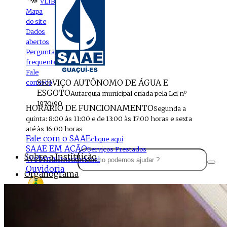
VLIBRAS
Mapa
do site
Dados
abertos
Perguntas
frequentes
Fale
SERVIÇO AUTÔNOMO DE ÁGUA E
conosco
ESGOTO
Autarquia municipal criada pela Lei nº
1970/90
HORÁRIO DE FUNCIONAMENTO
Segunda a
quinta: 8:00 às 11:00 e de 13:00 às 17:00 horas e sexta
até às 16:00 horas
Fale com o SAAE
clique aqui
SAAE EM AÇÃO
Serviços Prestados
Sobre a Instituição
Webmail
Institucional
Ouvidoria
Organograma
Perfil da Instituição
Acesso à
informação
Localização
MENU
Estrutura do SAAE