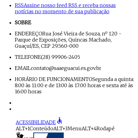
RSS
Assine nosso feed RSS e receba nossas
notícias no momento de sua publicação
SOBRE
ENDEREÇO
Rua José Vieira de Souza, nº 120 -
Parque de Exposições, Quincas Machado,
Guaçuí/ES, CEP 29.560-000
TELEFONE
(28) 99906-2405
EMAIL
contato@saaeguacui.es.gov.br
HORÁRIO DE FUNCIONAMENTO
Segunda a quinta:
8:00 às 11:00 e de 13:00 às 17:00 horas e sexta até às
16:00 horas
accessible
ACESSIBILIDADE
ALT+1
Conteúdo
ALT+3
Menu
ALT+4
Rodapé