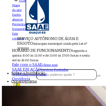
VLIBRAS
Mapa
do site
Dados
abertos
Perguntas
frequentes
Fale
SERVIÇO AUTÔNOMO DE ÁGUA E
conosco
ESGOTO
Autarquia municipal criada pela Lei nº
1970/90
HORÁRIO DE FUNCIONAMENTO
Segunda a
quinta: 8:00 às 11:00 e de 13:00 às 17:00 horas e sexta
até às 16:00 horas
Fale com o SAAE
clique aqui
SAAE EM AÇÃO
Serviços Prestados
Sobre a Instituição
Webmail
Institucional
Ouvidoria
Organograma
Perfil da Instituição
Acesso à
informação
Localização
MENU
Estrutura do SAAE