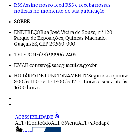
RSS
Assine nosso feed RSS e receba nossas
notícias no momento de sua publicação
SOBRE
ENDEREÇO
Rua José Vieira de Souza, nº 120 -
Parque de Exposições, Quincas Machado,
Guaçuí/ES, CEP 29.560-000
TELEFONE
(28) 99906-2405
EMAIL
contato@saaeguacui.es.gov.br
HORÁRIO DE FUNCIONAMENTO
Segunda a quinta:
8:00 às 11:00 e de 13:00 às 17:00 horas e sexta até às
16:00 horas
accessible
ACESSIBILIDADE
ALT+1
Conteúdo
ALT+3
Menu
ALT+4
Rodapé