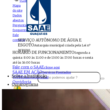
VLIBRAS
Mapa
do site
Dados
abertos
Perguntas
frequentes
Fale
SERVIÇO AUTÔNOMO DE ÁGUA E
conosco
ESGOTO
Autarquia municipal criada pela Lei nº
1970/90
HORÁRIO DE FUNCIONAMENTO
Segunda a
quinta: 8:00 às 11:00 e de 13:00 às 17:00 horas e sexta
até às 16:00 horas
Fale com o SAAE
clique aqui
SAAE EM AÇÃO
Serviços Prestados
Sobre a Instituição
Webmail
Institucional
Ouvidoria
Organograma
Perfil da Instituição
Acesso à
informação
Localização
MENU
Estrutura do SAAE