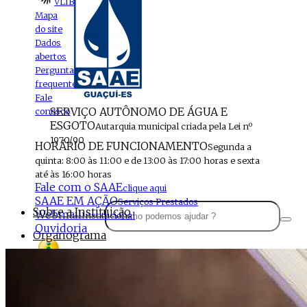
VLIBRAS
Mapa
do site
Dados
abertos
Perguntas
frequentes
Fale
SERVIÇO AUTÔNOMO DE ÁGUA E
conosco
ESGOTO
Autarquia municipal criada pela Lei nº
1970/90
HORÁRIO DE FUNCIONAMENTO
Segunda a
quinta: 8:00 às 11:00 e de 13:00 às 17:00 horas e sexta
até às 16:00 horas
Fale com o SAAE
clique aqui
SAAE EM AÇÃO
Serviços Prestados
Sobre a Instituição
Webmail
Institucional
Ouvidoria
Organograma
Perfil da Instituição
Acesso à
informação
Localização
MENU
Estrutura do SAAE