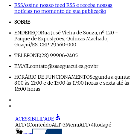
RSS
Assine nosso feed RSS e receba nossas
notícias no momento de sua publicação
SOBRE
ENDEREÇO
Rua José Vieira de Souza, nº 120 -
Parque de Exposições, Quincas Machado,
Guaçuí/ES, CEP 29.560-000
TELEFONE
(28) 99906-2405
EMAIL
contato@saaeguacui.es.gov.br
HORÁRIO DE FUNCIONAMENTO
Segunda a quinta:
8:00 às 11:00 e de 13:00 às 17:00 horas e sexta até às
16:00 horas
accessible
ACESSIBILIDADE
ALT+1
Conteúdo
ALT+3
Menu
ALT+4
Rodapé