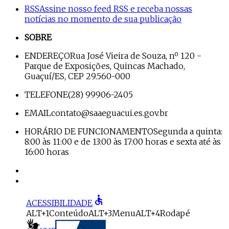
RSS
Assine nosso feed RSS e receba nossas
notícias no momento de sua publicação
SOBRE
ENDEREÇO
Rua José Vieira de Souza, nº 120 -
Parque de Exposições, Quincas Machado,
Guaçuí/ES, CEP 29.560-000
TELEFONE
(28) 99906-2405
EMAIL
contato@saaeguacui.es.gov.br
HORÁRIO DE FUNCIONAMENTO
Segunda a quinta:
8:00 às 11:00 e de 13:00 às 17:00 horas e sexta até às
16:00 horas
accessible
ACESSIBILIDADE
ALT+1
Conteúdo
ALT+3
Menu
ALT+4
Rodapé