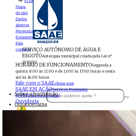
VLIBRAS
Mapa
do site
Dados
abertos
Perguntas
frequentes
Fale
SERVIÇO AUTÔNOMO DE ÁGUA E
conosco
ESGOTO
Autarquia municipal criada pela Lei nº
1970/90
HORÁRIO DE FUNCIONAMENTO
Segunda a
quinta: 8:00 às 11:00 e de 13:00 às 17:00 horas e sexta
até às 16:00 horas
Fale com o SAAE
clique aqui
SAAE EM AÇÃO
Serviços Prestados
Sobre a Instituição
Webmail
Institucional
Ouvidoria
Organograma
Perfil da Instituição
Acesso à
informação
Localização
MENU
Estrutura do SAAE