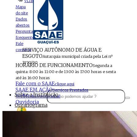
VLIBRAS
Mapa
do site
Dados
abertos
Perguntas
frequentes
Fale
SERVIÇO AUTÔNOMO DE ÁGUA E
conosco
ESGOTO
Autarquia municipal criada pela Lei nº
1970/90
HORÁRIO DE FUNCIONAMENTO
Segunda a
quinta: 8:00 às 11:00 e de 13:00 às 17:00 horas e sexta
até às 16:00 horas
Fale com o SAAE
clique aqui
SAAE EM AÇÃO
Serviços Prestados
Sobre a Instituição
Webmail
Institucional
Ouvidoria
Organograma
Perfil da Instituição
Acesso à
informação
Localização
MENU
Estrutura do SAAE