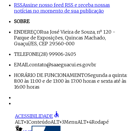
RSS
Assine nosso feed RSS e receba nossas
notícias no momento de sua publicação
SOBRE
ENDEREÇO
Rua José Vieira de Souza, nº 120 -
Parque de Exposições, Quincas Machado,
Guaçuí/ES, CEP 29.560-000
TELEFONE
(28) 99906-2405
EMAIL
contato@saaeguacui.es.gov.br
HORÁRIO DE FUNCIONAMENTO
Segunda a quinta:
8:00 às 11:00 e de 13:00 às 17:00 horas e sexta até às
16:00 horas
accessible
ACESSIBILIDADE
ALT+1
Conteúdo
ALT+3
Menu
ALT+4
Rodapé