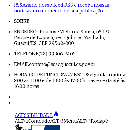
RSS
Assine nosso feed RSS e receba nossas
notícias no momento de sua publicação
SOBRE
ENDEREÇO
Rua José Vieira de Souza, nº 120 -
Parque de Exposições, Quincas Machado,
Guaçuí/ES, CEP 29.560-000
TELEFONE
(28) 99906-2405
EMAIL
contato@saaeguacui.es.gov.br
HORÁRIO DE FUNCIONAMENTO
Segunda a quinta:
8:00 às 11:00 e de 13:00 às 17:00 horas e sexta até às
16:00 horas
accessible
ACESSIBILIDADE
ALT+1
Conteúdo
ALT+3
Menu
ALT+4
Rodapé