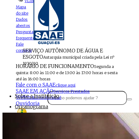
VLIBRAS
Mapa
do site
Dados
abertos
Perguntas
frequentes
Fale
SERVIÇO AUTÔNOMO DE ÁGUA E
conosco
ESGOTO
Autarquia municipal criada pela Lei nº
1970/90
HORÁRIO DE FUNCIONAMENTO
Segunda a
quinta: 8:00 às 11:00 e de 13:00 às 17:00 horas e sexta
até às 16:00 horas
Fale com o SAAE
clique aqui
SAAE EM AÇÃO
Serviços Prestados
Sobre a Instituição
Webmail
Institucional
Ouvidoria
Organograma
Perfil da Instituição
Acesso à
informação
Localização
MENU
Estrutura do SAAE