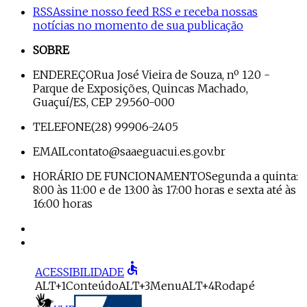
RSS
Assine nosso feed RSS e receba nossas
notícias no momento de sua publicação
SOBRE
ENDEREÇO
Rua José Vieira de Souza, nº 120 -
Parque de Exposições, Quincas Machado,
Guaçuí/ES, CEP 29.560-000
TELEFONE
(28) 99906-2405
EMAIL
contato@saaeguacui.es.gov.br
HORÁRIO DE FUNCIONAMENTO
Segunda a quinta:
8:00 às 11:00 e de 13:00 às 17:00 horas e sexta até às
16:00 horas
accessible
ACESSIBILIDADE
ALT+1
Conteúdo
ALT+3
Menu
ALT+4
Rodapé