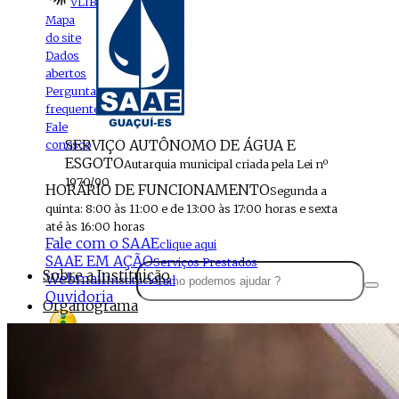
VLIBRAS
Mapa
do site
Dados
abertos
Perguntas
frequentes
Fale
SERVIÇO AUTÔNOMO DE ÁGUA E
conosco
ESGOTO
Autarquia municipal criada pela Lei nº
1970/90
HORÁRIO DE FUNCIONAMENTO
Segunda a
quinta: 8:00 às 11:00 e de 13:00 às 17:00 horas e sexta
até às 16:00 horas
Fale com o SAAE
clique aqui
SAAE EM AÇÃO
Serviços Prestados
Sobre a Instituição
Webmail
Institucional
Ouvidoria
Organograma
Perfil da Instituição
Acesso à
informação
Localização
MENU
Estrutura do SAAE