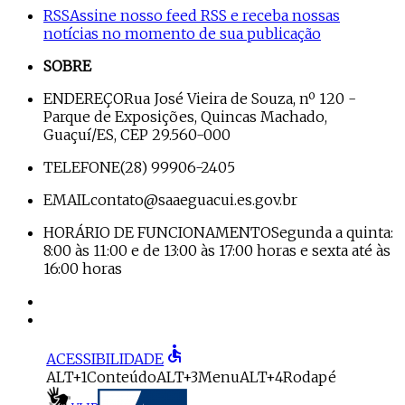
RSS
Assine nosso feed RSS e receba nossas
notícias no momento de sua publicação
SOBRE
ENDEREÇO
Rua José Vieira de Souza, nº 120 -
Parque de Exposições, Quincas Machado,
Guaçuí/ES, CEP 29.560-000
TELEFONE
(28) 99906-2405
EMAIL
contato@saaeguacui.es.gov.br
HORÁRIO DE FUNCIONAMENTO
Segunda a quinta:
8:00 às 11:00 e de 13:00 às 17:00 horas e sexta até às
16:00 horas
accessible
ACESSIBILIDADE
ALT+1
Conteúdo
ALT+3
Menu
ALT+4
Rodapé