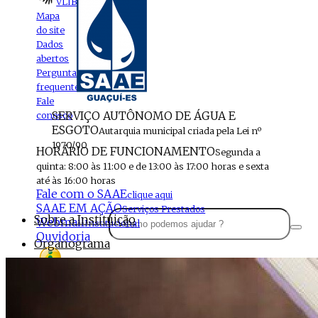
VLIBRAS
Mapa
do site
Dados
abertos
Perguntas
frequentes
Fale
SERVIÇO AUTÔNOMO DE ÁGUA E
conosco
ESGOTO
Autarquia municipal criada pela Lei nº
1970/90
HORÁRIO DE FUNCIONAMENTO
Segunda a
quinta: 8:00 às 11:00 e de 13:00 às 17:00 horas e sexta
até às 16:00 horas
Fale com o SAAE
clique aqui
SAAE EM AÇÃO
Serviços Prestados
Sobre a Instituição
Webmail
Institucional
Ouvidoria
Organograma
Perfil da Instituição
Acesso à
informação
Localização
MENU
Estrutura do SAAE