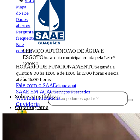
VLIBRAS
Mapa
do site
Dados
abertos
Perguntas
frequentes
Fale
SERVIÇO AUTÔNOMO DE ÁGUA E
conosco
ESGOTO
Autarquia municipal criada pela Lei nº
1970/90
HORÁRIO DE FUNCIONAMENTO
Segunda a
quinta: 8:00 às 11:00 e de 13:00 às 17:00 horas e sexta
até às 16:00 horas
Fale com o SAAE
clique aqui
SAAE EM AÇÃO
Serviços Prestados
Sobre a Instituição
Webmail
Institucional
Ouvidoria
Organograma
Perfil da Instituição
Acesso à
informação
Localização
MENU
Estrutura do SAAE