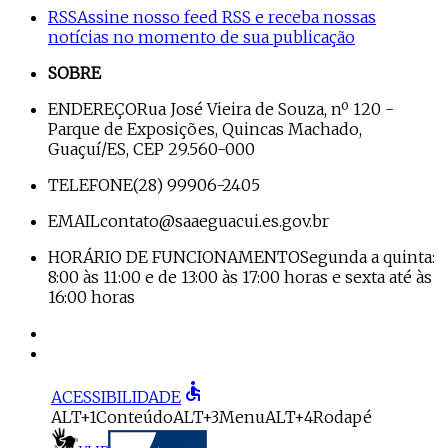
RSS
Assine nosso feed RSS e receba nossas
notícias no momento de sua publicação
SOBRE
ENDEREÇO
Rua José Vieira de Souza, nº 120 -
Parque de Exposições, Quincas Machado,
Guaçuí/ES, CEP 29.560-000
TELEFONE
(28) 99906-2405
EMAIL
contato@saaeguacui.es.gov.br
HORÁRIO DE FUNCIONAMENTO
Segunda a quinta:
8:00 às 11:00 e de 13:00 às 17:00 horas e sexta até às
16:00 horas
accessible
ACESSIBILIDADE
ALT+1
Conteúdo
ALT+3
Menu
ALT+4
Rodapé