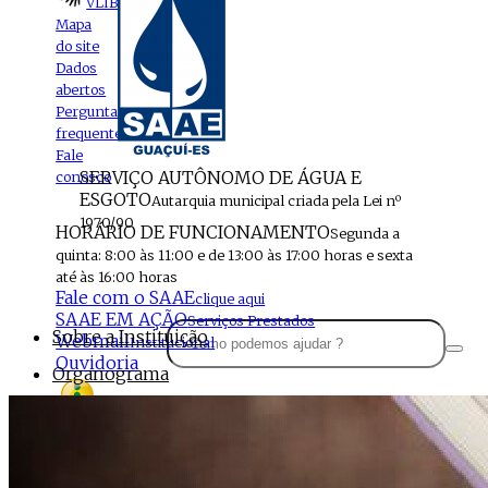
VLIBRAS
Mapa
do site
Dados
abertos
Perguntas
frequentes
Fale
SERVIÇO AUTÔNOMO DE ÁGUA E
conosco
ESGOTO
Autarquia municipal criada pela Lei nº
1970/90
HORÁRIO DE FUNCIONAMENTO
Segunda a
quinta: 8:00 às 11:00 e de 13:00 às 17:00 horas e sexta
até às 16:00 horas
Fale com o SAAE
clique aqui
SAAE EM AÇÃO
Serviços Prestados
Sobre a Instituição
Webmail
Institucional
Ouvidoria
Organograma
Perfil da Instituição
Acesso à
informação
Localização
MENU
Estrutura do SAAE