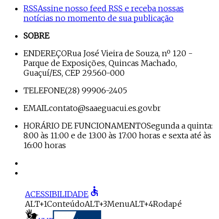
RSS
Assine nosso feed RSS e receba nossas
notícias no momento de sua publicação
SOBRE
ENDEREÇO
Rua José Vieira de Souza, nº 120 -
Parque de Exposições, Quincas Machado,
Guaçuí/ES, CEP 29.560-000
TELEFONE
(28) 99906-2405
EMAIL
contato@saaeguacui.es.gov.br
HORÁRIO DE FUNCIONAMENTO
Segunda a quinta:
8:00 às 11:00 e de 13:00 às 17:00 horas e sexta até às
16:00 horas
accessible
ACESSIBILIDADE
ALT+1
Conteúdo
ALT+3
Menu
ALT+4
Rodapé