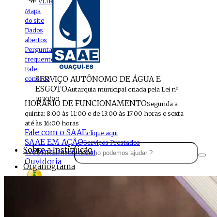
VLIBRAS
Mapa
do site
Dados
abertos
Perguntas
frequentes
Fale
SERVIÇO AUTÔNOMO DE ÁGUA E
conosco
ESGOTO
Autarquia municipal criada pela Lei nº
1970/90
HORÁRIO DE FUNCIONAMENTO
Segunda a
quinta: 8:00 às 11:00 e de 13:00 às 17:00 horas e sexta
até às 16:00 horas
Fale com o SAAE
clique aqui
SAAE EM AÇÃO
Serviços Prestados
Sobre a Instituição
Webmail
Institucional
Ouvidoria
Organograma
Perfil da Instituição
Acesso à
informação
Localização
MENU
Estrutura do SAAE