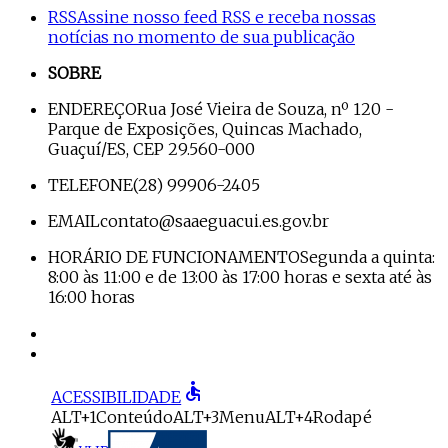
RSS
Assine nosso feed RSS e receba nossas
notícias no momento de sua publicação
SOBRE
ENDEREÇO
Rua José Vieira de Souza, nº 120 -
Parque de Exposições, Quincas Machado,
Guaçuí/ES, CEP 29.560-000
TELEFONE
(28) 99906-2405
EMAIL
contato@saaeguacui.es.gov.br
HORÁRIO DE FUNCIONAMENTO
Segunda a quinta:
8:00 às 11:00 e de 13:00 às 17:00 horas e sexta até às
16:00 horas
accessible
ACESSIBILIDADE
ALT+1
Conteúdo
ALT+3
Menu
ALT+4
Rodapé