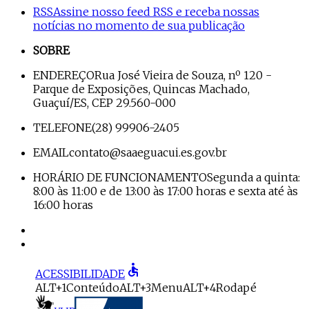
RSS
Assine nosso feed RSS e receba nossas
notícias no momento de sua publicação
SOBRE
ENDEREÇO
Rua José Vieira de Souza, nº 120 -
Parque de Exposições, Quincas Machado,
Guaçuí/ES, CEP 29.560-000
TELEFONE
(28) 99906-2405
EMAIL
contato@saaeguacui.es.gov.br
HORÁRIO DE FUNCIONAMENTO
Segunda a quinta:
8:00 às 11:00 e de 13:00 às 17:00 horas e sexta até às
16:00 horas
accessible
ACESSIBILIDADE
ALT+1
Conteúdo
ALT+3
Menu
ALT+4
Rodapé