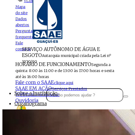
VLIBRAS
Mapa
do site
Dados
abertos
Perguntas
frequentes
Fale
SERVIÇO AUTÔNOMO DE ÁGUA E
conosco
ESGOTO
Autarquia municipal criada pela Lei nº
1970/90
HORÁRIO DE FUNCIONAMENTO
Segunda a
quinta: 8:00 às 11:00 e de 13:00 às 17:00 horas e sexta
até às 16:00 horas
Fale com o SAAE
clique aqui
SAAE EM AÇÃO
Serviços Prestados
Sobre a Instituição
Webmail
Institucional
Ouvidoria
Organograma
Perfil da Instituição
Acesso à
informação
Localização
MENU
Estrutura do SAAE