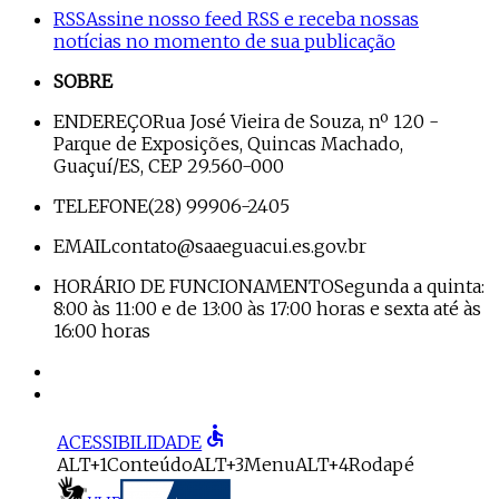
RSS
Assine nosso feed RSS e receba nossas
notícias no momento de sua publicação
SOBRE
ENDEREÇO
Rua José Vieira de Souza, nº 120 -
Parque de Exposições, Quincas Machado,
Guaçuí/ES, CEP 29.560-000
TELEFONE
(28) 99906-2405
EMAIL
contato@saaeguacui.es.gov.br
HORÁRIO DE FUNCIONAMENTO
Segunda a quinta:
8:00 às 11:00 e de 13:00 às 17:00 horas e sexta até às
16:00 horas
accessible
ACESSIBILIDADE
ALT+1
Conteúdo
ALT+3
Menu
ALT+4
Rodapé