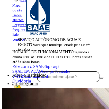
VLIBRAS
Mapa
do site
Dados
abertos
Perguntas
frequentes
Fale
SERVIÇO AUTÔNOMO DE ÁGUA E
conosco
ESGOTO
Autarquia municipal criada pela Lei nº
1970/90
HORÁRIO DE FUNCIONAMENTO
Segunda a
quinta: 8:00 às 11:00 e de 13:00 às 17:00 horas e sexta
até às 16:00 horas
Fale com o SAAE
clique aqui
SAAE EM AÇÃO
Serviços Prestados
Sobre a Instituição
Webmail
Institucional
Ouvidoria
Organograma
Perfil da Instituição
Acesso à
informação
Localização
MENU
Estrutura do SAAE