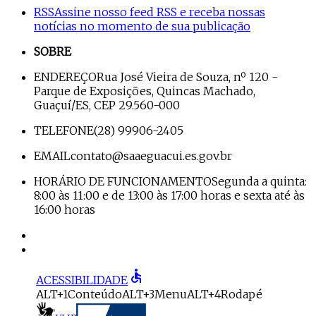
RSS
Assine nosso feed RSS e receba nossas
notícias no momento de sua publicação
SOBRE
ENDEREÇO
Rua José Vieira de Souza, nº 120 -
Parque de Exposições, Quincas Machado,
Guaçuí/ES, CEP 29.560-000
TELEFONE
(28) 99906-2405
EMAIL
contato@saaeguacui.es.gov.br
HORÁRIO DE FUNCIONAMENTO
Segunda a quinta:
8:00 às 11:00 e de 13:00 às 17:00 horas e sexta até às
16:00 horas
accessible
ACESSIBILIDADE
ALT+1
Conteúdo
ALT+3
Menu
ALT+4
Rodapé