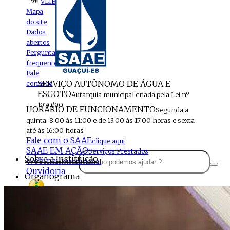
VLIBRAS
Mapa
do site
Dados
abertos
Perguntas
frequentes
Fale
SERVIÇO AUTÔNOMO DE ÁGUA E
conosco
ESGOTO
Autarquia municipal criada pela Lei nº
1970/90
HORÁRIO DE FUNCIONAMENTO
Segunda a
quinta: 8:00 às 11:00 e de 13:00 às 17:00 horas e sexta
até às 16:00 horas
Fale com o SAAE
clique aqui
SAAE EM AÇÃO
Serviços Prestados
Sobre a Instituição
Webmail
Institucional
Ouvidoria
Organograma
Perfil da Instituição
Acesso à
informação
Localização
MENU
Estrutura do SAAE