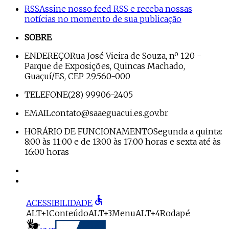
RSS
Assine nosso feed RSS e receba nossas
notícias no momento de sua publicação
SOBRE
ENDEREÇO
Rua José Vieira de Souza, nº 120 -
Parque de Exposições, Quincas Machado,
Guaçuí/ES, CEP 29.560-000
TELEFONE
(28) 99906-2405
EMAIL
contato@saaeguacui.es.gov.br
HORÁRIO DE FUNCIONAMENTO
Segunda a quinta:
8:00 às 11:00 e de 13:00 às 17:00 horas e sexta até às
16:00 horas
accessible
ACESSIBILIDADE
ALT+1
Conteúdo
ALT+3
Menu
ALT+4
Rodapé