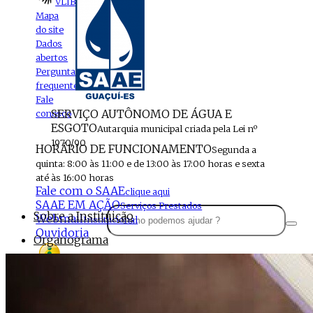
VLIBRAS
Mapa
do site
Dados
abertos
Perguntas
frequentes
Fale
SERVIÇO AUTÔNOMO DE ÁGUA E
conosco
ESGOTO
Autarquia municipal criada pela Lei nº
1970/90
HORÁRIO DE FUNCIONAMENTO
Segunda a
quinta: 8:00 às 11:00 e de 13:00 às 17:00 horas e sexta
até às 16:00 horas
Fale com o SAAE
clique aqui
SAAE EM AÇÃO
Serviços Prestados
Sobre a Instituição
Webmail
Institucional
Ouvidoria
Organograma
Perfil da Instituição
Acesso à
informação
Localização
MENU
Estrutura do SAAE