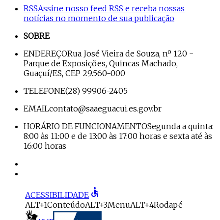
RSS
Assine nosso feed RSS e receba nossas
notícias no momento de sua publicação
SOBRE
ENDEREÇO
Rua José Vieira de Souza, nº 120 -
Parque de Exposições, Quincas Machado,
Guaçuí/ES, CEP 29.560-000
TELEFONE
(28) 99906-2405
EMAIL
contato@saaeguacui.es.gov.br
HORÁRIO DE FUNCIONAMENTO
Segunda a quinta:
8:00 às 11:00 e de 13:00 às 17:00 horas e sexta até às
16:00 horas
accessible
ACESSIBILIDADE
ALT+1
Conteúdo
ALT+3
Menu
ALT+4
Rodapé