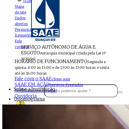
VLIBRAS
Mapa
do site
Dados
abertos
Perguntas
frequentes
Fale
SERVIÇO AUTÔNOMO DE ÁGUA E
conosco
ESGOTO
Autarquia municipal criada pela Lei nº
1970/90
HORÁRIO DE FUNCIONAMENTO
Segunda a
quinta: 8:00 às 11:00 e de 13:00 às 17:00 horas e sexta
até às 16:00 horas
Fale com o SAAE
clique aqui
SAAE EM AÇÃO
Serviços Prestados
Sobre a Instituição
Webmail
Institucional
Ouvidoria
Organograma
Perfil da Instituição
Acesso à
informação
Localização
MENU
Estrutura do SAAE