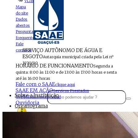
VLIBRAS
Mapa
do site
Dados
abertos
Perguntas
frequentes
Fale
SERVIÇO AUTÔNOMO DE ÁGUA E
conosco
ESGOTO
Autarquia municipal criada pela Lei nº
1970/90
HORÁRIO DE FUNCIONAMENTO
Segunda a
quinta: 8:00 às 11:00 e de 13:00 às 17:00 horas e sexta
até às 16:00 horas
Fale com o SAAE
clique aqui
SAAE EM AÇÃO
Serviços Prestados
Sobre a Instituição
Webmail
Institucional
Ouvidoria
Organograma
Perfil da Instituição
Acesso à
informação
Localização
MENU
Estrutura do SAAE