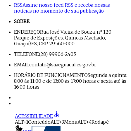
RSS
Assine nosso feed RSS e receba nossas
notícias no momento de sua publicação
SOBRE
ENDEREÇO
Rua José Vieira de Souza, nº 120 -
Parque de Exposições, Quincas Machado,
Guaçuí/ES, CEP 29.560-000
TELEFONE
(28) 99906-2405
EMAIL
contato@saaeguacui.es.gov.br
HORÁRIO DE FUNCIONAMENTO
Segunda a quinta:
8:00 às 11:00 e de 13:00 às 17:00 horas e sexta até às
16:00 horas
accessible
ACESSIBILIDADE
ALT+1
Conteúdo
ALT+3
Menu
ALT+4
Rodapé