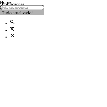
Nome
notificações
Tudo atualizado!
search
format_clear
close