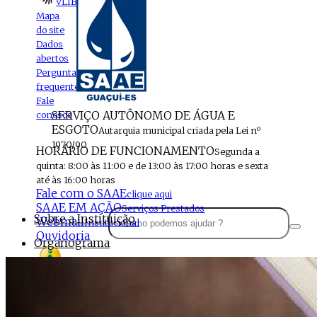
VLIBRAS
Mapa
do site
Dados
abertos
Perguntas
frequentes
Fale
SERVIÇO AUTÔNOMO DE ÁGUA E
conosco
ESGOTO
Autarquia municipal criada pela Lei nº
1970/90
HORÁRIO DE FUNCIONAMENTO
Segunda a
quinta: 8:00 às 11:00 e de 13:00 às 17:00 horas e sexta
até às 16:00 horas
Fale com o SAAE
clique aqui
SAAE EM AÇÃO
Serviços Prestados
Sobre a Instituição
Webmail
Institucional
Ouvidoria
Organograma
Perfil da Instituição
Acesso à
informação
Localização
MENU
Estrutura do SAAE