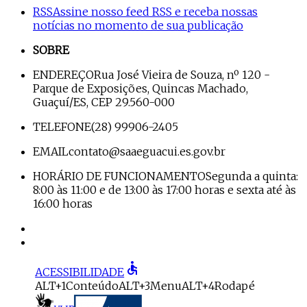
RSS
Assine nosso feed RSS e receba nossas
notícias no momento de sua publicação
SOBRE
ENDEREÇO
Rua José Vieira de Souza, nº 120 -
Parque de Exposições, Quincas Machado,
Guaçuí/ES, CEP 29.560-000
TELEFONE
(28) 99906-2405
EMAIL
contato@saaeguacui.es.gov.br
HORÁRIO DE FUNCIONAMENTO
Segunda a quinta:
8:00 às 11:00 e de 13:00 às 17:00 horas e sexta até às
16:00 horas
accessible
ACESSIBILIDADE
ALT+1
Conteúdo
ALT+3
Menu
ALT+4
Rodapé