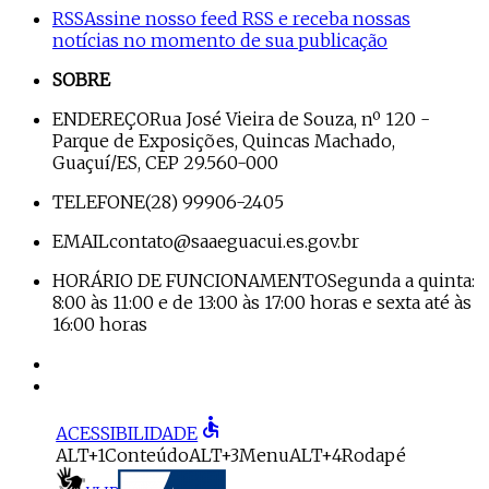
RSS
Assine nosso feed RSS e receba nossas
notícias no momento de sua publicação
SOBRE
ENDEREÇO
Rua José Vieira de Souza, nº 120 -
Parque de Exposições, Quincas Machado,
Guaçuí/ES, CEP 29.560-000
TELEFONE
(28) 99906-2405
EMAIL
contato@saaeguacui.es.gov.br
HORÁRIO DE FUNCIONAMENTO
Segunda a quinta:
8:00 às 11:00 e de 13:00 às 17:00 horas e sexta até às
16:00 horas
accessible
ACESSIBILIDADE
ALT+1
Conteúdo
ALT+3
Menu
ALT+4
Rodapé