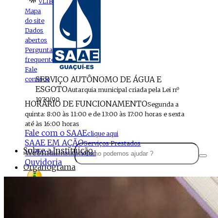
VLIBRAS
Mapa
do site
Dados
abertos
Perguntas
frequentes
Fale
SERVIÇO AUTÔNOMO DE ÁGUA E
conosco
ESGOTO
Autarquia municipal criada pela Lei nº
1970/90
HORÁRIO DE FUNCIONAMENTO
Segunda a
quinta: 8:00 às 11:00 e de 13:00 às 17:00 horas e sexta
até às 16:00 horas
Fale com o SAAE
clique aqui
SAAE EM AÇÃO
Serviços Prestados
Sobre a Instituição
Webmail
Institucional
Ouvidoria
Organograma
Perfil da Instituição
Acesso à
informação
Localização
MENU
Estrutura do SAAE