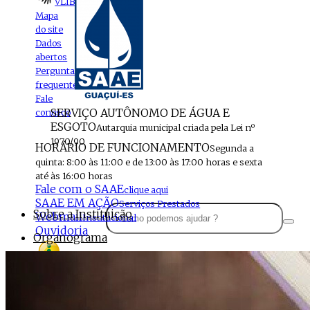
VLIBRAS
Mapa
do site
Dados
abertos
Perguntas
frequentes
Fale
SERVIÇO AUTÔNOMO DE ÁGUA E
conosco
ESGOTO
Autarquia municipal criada pela Lei nº
1970/90
HORÁRIO DE FUNCIONAMENTO
Segunda a
quinta: 8:00 às 11:00 e de 13:00 às 17:00 horas e sexta
até às 16:00 horas
Fale com o SAAE
clique aqui
SAAE EM AÇÃO
Serviços Prestados
Sobre a Instituição
Webmail
Institucional
Ouvidoria
Organograma
Perfil da Instituição
Acesso à
informação
Localização
MENU
Estrutura do SAAE