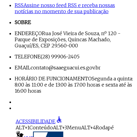
RSS
Assine nosso feed RSS e receba nossas
notícias no momento de sua publicação
SOBRE
ENDEREÇO
Rua José Vieira de Souza, nº 120 -
Parque de Exposições, Quincas Machado,
Guaçuí/ES, CEP 29.560-000
TELEFONE
(28) 99906-2405
EMAIL
contato@saaeguacui.es.gov.br
HORÁRIO DE FUNCIONAMENTO
Segunda a quinta:
8:00 às 11:00 e de 13:00 às 17:00 horas e sexta até às
16:00 horas
accessible
ACESSIBILIDADE
ALT+1
Conteúdo
ALT+3
Menu
ALT+4
Rodapé