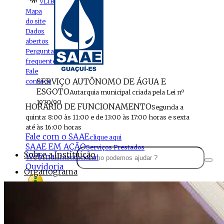
VLIBRAS
Mapa
do site
Dados
abertos
Perguntas
frequentes
Fale
SERVIÇO AUTÔNOMO DE ÁGUA E
conosco
ESGOTO
Autarquia municipal criada pela Lei nº
1970/90
HORÁRIO DE FUNCIONAMENTO
Segunda a
quinta: 8:00 às 11:00 e de 13:00 às 17:00 horas e sexta
até às 16:00 horas
Fale com o SAAE
clique aqui
SAAE EM AÇÃO
Serviços Prestados
Sobre a Instituição
Webmail
Institucional
Ouvidoria
Organograma
Perfil da Instituição
Acesso à
informação
Localização
MENU
Estrutura do SAAE