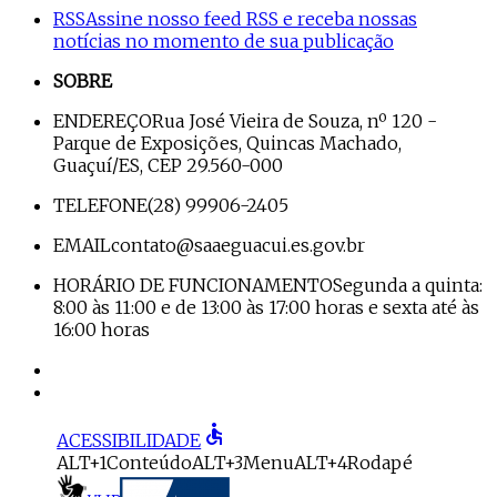
RSS
Assine nosso feed RSS e receba nossas
notícias no momento de sua publicação
SOBRE
ENDEREÇO
Rua José Vieira de Souza, nº 120 -
Parque de Exposições, Quincas Machado,
Guaçuí/ES, CEP 29.560-000
TELEFONE
(28) 99906-2405
EMAIL
contato@saaeguacui.es.gov.br
HORÁRIO DE FUNCIONAMENTO
Segunda a quinta:
8:00 às 11:00 e de 13:00 às 17:00 horas e sexta até às
16:00 horas
accessible
ACESSIBILIDADE
ALT+1
Conteúdo
ALT+3
Menu
ALT+4
Rodapé