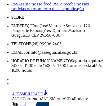
RSS
Assine nosso feed RSS e receba nossas
notícias no momento de sua publicação
SOBRE
ENDEREÇO
Rua José Vieira de Souza, nº 120 -
Parque de Exposições, Quincas Machado,
Guaçuí/ES, CEP 29.560-000
TELEFONE
(28) 99906-2405
EMAIL
contato@saaeguacui.es.gov.br
HORÁRIO DE FUNCIONAMENTO
Segunda a quinta:
8:00 às 11:00 e de 13:00 às 17:00 horas e sexta até às
16:00 horas
accessible
ACESSIBILIDADE
ALT+1
Conteúdo
ALT+3
Menu
ALT+4
Rodapé