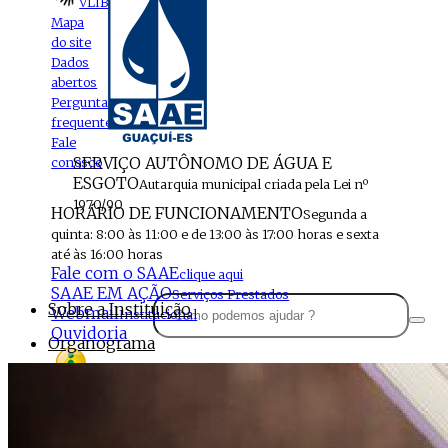
VLIBRAS
Mapa
do site
Dados
abertos
Perguntas
frequentes
Fale
SERVIÇO AUTÔNOMO DE ÁGUA E
conosco
ESGOTO
Autarquia municipal criada pela Lei nº
1970/90
HORÁRIO DE FUNCIONAMENTO
Segunda a
quinta: 8:00 às 11:00 e de 13:00 às 17:00 horas e sexta
até às 16:00 horas
Fale com o SAAE
clique aqui
SAAE EM AÇÃO
Serviços Prestados
Sobre a Instituição
Webmail
Institucional
Ouvidoria
Organograma
Perfil da Instituição
Acesso à
informação
Localização
MENU
Estrutura do SAAE