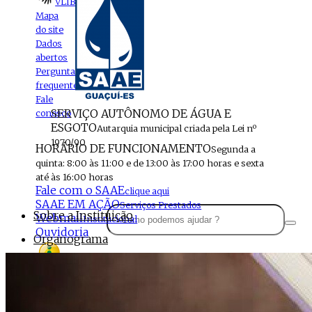
VLIBRAS
Mapa
do site
Dados
abertos
Perguntas
frequentes
Fale
SERVIÇO AUTÔNOMO DE ÁGUA E
conosco
ESGOTO
Autarquia municipal criada pela Lei nº
1970/90
HORÁRIO DE FUNCIONAMENTO
Segunda a
quinta: 8:00 às 11:00 e de 13:00 às 17:00 horas e sexta
até às 16:00 horas
Fale com o SAAE
clique aqui
SAAE EM AÇÃO
Serviços Prestados
Sobre a Instituição
Webmail
Institucional
Ouvidoria
Organograma
Perfil da Instituição
Acesso à
informação
Localização
MENU
Estrutura do SAAE