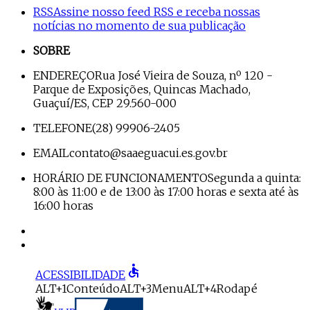
RSS
Assine nosso feed RSS e receba nossas
notícias no momento de sua publicação
SOBRE
ENDEREÇO
Rua José Vieira de Souza, nº 120 -
Parque de Exposições, Quincas Machado,
Guaçuí/ES, CEP 29.560-000
TELEFONE
(28) 99906-2405
EMAIL
contato@saaeguacui.es.gov.br
HORÁRIO DE FUNCIONAMENTO
Segunda a quinta:
8:00 às 11:00 e de 13:00 às 17:00 horas e sexta até às
16:00 horas
accessible
ACESSIBILIDADE
ALT+1
Conteúdo
ALT+3
Menu
ALT+4
Rodapé