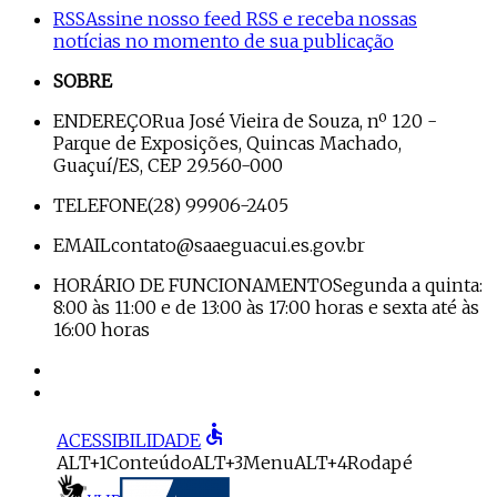
RSS
Assine nosso feed RSS e receba nossas
notícias no momento de sua publicação
SOBRE
ENDEREÇO
Rua José Vieira de Souza, nº 120 -
Parque de Exposições, Quincas Machado,
Guaçuí/ES, CEP 29.560-000
TELEFONE
(28) 99906-2405
EMAIL
contato@saaeguacui.es.gov.br
HORÁRIO DE FUNCIONAMENTO
Segunda a quinta:
8:00 às 11:00 e de 13:00 às 17:00 horas e sexta até às
16:00 horas
accessible
ACESSIBILIDADE
ALT+1
Conteúdo
ALT+3
Menu
ALT+4
Rodapé