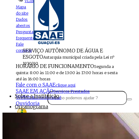
VLIBRAS
Mapa
do site
Dados
abertos
Perguntas
frequentes
Fale
SERVIÇO AUTÔNOMO DE ÁGUA E
conosco
ESGOTO
Autarquia municipal criada pela Lei nº
1970/90
HORÁRIO DE FUNCIONAMENTO
Segunda a
quinta: 8:00 às 11:00 e de 13:00 às 17:00 horas e sexta
até às 16:00 horas
Fale com o SAAE
clique aqui
SAAE EM AÇÃO
Serviços Prestados
Sobre a Instituição
Webmail
Institucional
Ouvidoria
Organograma
Perfil da Instituição
Acesso à
informação
Localização
MENU
Estrutura do SAAE