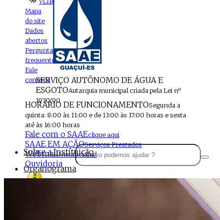
VLIBRAS
Mapa
do site
Dados
abertos
Perguntas
frequentes
Fale
SERVIÇO AUTÔNOMO DE ÁGUA E
conosco
ESGOTO
Autarquia municipal criada pela Lei nº
1970/90
HORÁRIO DE FUNCIONAMENTO
Segunda a
quinta: 8:00 às 11:00 e de 13:00 às 17:00 horas e sexta
até às 16:00 horas
Fale com o SAAE
clique aqui
SAAE EM AÇÃO
Serviços Prestados
Sobre a Instituição
Webmail
Institucional
Ouvidoria
Organograma
Perfil da Instituição
Acesso à
informação
Localização
MENU
Estrutura do SAAE