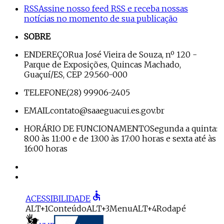
RSS
Assine nosso feed RSS e receba nossas
notícias no momento de sua publicação
SOBRE
ENDEREÇO
Rua José Vieira de Souza, nº 120 -
Parque de Exposições, Quincas Machado,
Guaçuí/ES, CEP 29.560-000
TELEFONE
(28) 99906-2405
EMAIL
contato@saaeguacui.es.gov.br
HORÁRIO DE FUNCIONAMENTO
Segunda a quinta:
8:00 às 11:00 e de 13:00 às 17:00 horas e sexta até às
16:00 horas
accessible
ACESSIBILIDADE
ALT+1
Conteúdo
ALT+3
Menu
ALT+4
Rodapé