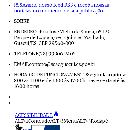
RSS
Assine nosso feed RSS e receba nossas
notícias no momento de sua publicação
SOBRE
ENDEREÇO
Rua José Vieira de Souza, nº 120 -
Parque de Exposições, Quincas Machado,
Guaçuí/ES, CEP 29.560-000
TELEFONE
(28) 99906-2405
EMAIL
contato@saaeguacui.es.gov.br
HORÁRIO DE FUNCIONAMENTO
Segunda a quinta:
8:00 às 11:00 e de 13:00 às 17:00 horas e sexta até às
16:00 horas
accessible
ACESSIBILIDADE
ALT+1
Conteúdo
ALT+3
Menu
ALT+4
Rodapé