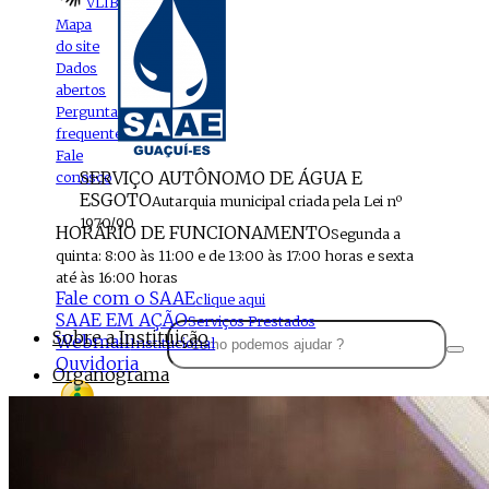
VLIBRAS
Mapa
do site
Dados
abertos
Perguntas
frequentes
Fale
SERVIÇO AUTÔNOMO DE ÁGUA E
conosco
ESGOTO
Autarquia municipal criada pela Lei nº
1970/90
HORÁRIO DE FUNCIONAMENTO
Segunda a
quinta: 8:00 às 11:00 e de 13:00 às 17:00 horas e sexta
até às 16:00 horas
Fale com o SAAE
clique aqui
SAAE EM AÇÃO
Serviços Prestados
Sobre a Instituição
Webmail
Institucional
Ouvidoria
Organograma
Perfil da Instituição
Acesso à
informação
Localização
MENU
Estrutura do SAAE