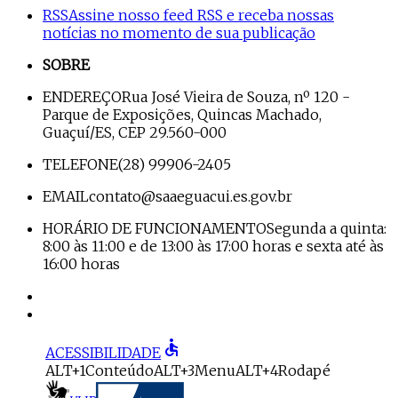
RSS
Assine nosso feed RSS e receba nossas
notícias no momento de sua publicação
SOBRE
ENDEREÇO
Rua José Vieira de Souza, nº 120 -
Parque de Exposições, Quincas Machado,
Guaçuí/ES, CEP 29.560-000
TELEFONE
(28) 99906-2405
EMAIL
contato@saaeguacui.es.gov.br
HORÁRIO DE FUNCIONAMENTO
Segunda a quinta:
8:00 às 11:00 e de 13:00 às 17:00 horas e sexta até às
16:00 horas
accessible
ACESSIBILIDADE
ALT+1
Conteúdo
ALT+3
Menu
ALT+4
Rodapé