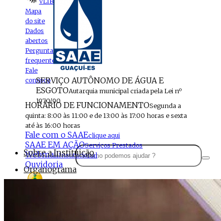
VLIBRAS
Mapa
do site
Dados
abertos
Perguntas
frequentes
Fale
SERVIÇO AUTÔNOMO DE ÁGUA E
conosco
ESGOTO
Autarquia municipal criada pela Lei nº
1970/90
HORÁRIO DE FUNCIONAMENTO
Segunda a
quinta: 8:00 às 11:00 e de 13:00 às 17:00 horas e sexta
até às 16:00 horas
Fale com o SAAE
clique aqui
SAAE EM AÇÃO
Serviços Prestados
Sobre a Instituição
Webmail
Institucional
Ouvidoria
Organograma
Perfil da Instituição
Acesso à
informação
Localização
MENU
Estrutura do SAAE