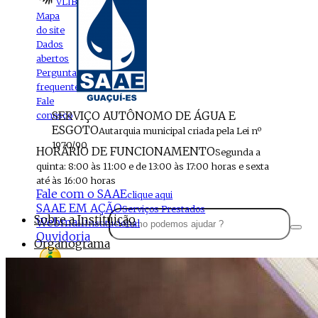
VLIBRAS
Mapa
do site
Dados
abertos
Perguntas
frequentes
Fale
SERVIÇO AUTÔNOMO DE ÁGUA E
conosco
ESGOTO
Autarquia municipal criada pela Lei nº
1970/90
HORÁRIO DE FUNCIONAMENTO
Segunda a
quinta: 8:00 às 11:00 e de 13:00 às 17:00 horas e sexta
até às 16:00 horas
Fale com o SAAE
clique aqui
SAAE EM AÇÃO
Serviços Prestados
Sobre a Instituição
Webmail
Institucional
Ouvidoria
Organograma
Perfil da Instituição
Acesso à
informação
Localização
MENU
Estrutura do SAAE