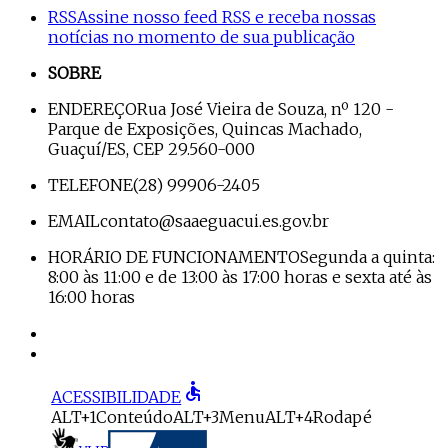
RSS
Assine nosso feed RSS e receba nossas
notícias no momento de sua publicação
SOBRE
ENDEREÇO
Rua José Vieira de Souza, nº 120 -
Parque de Exposições, Quincas Machado,
Guaçuí/ES, CEP 29.560-000
TELEFONE
(28) 99906-2405
EMAIL
contato@saaeguacui.es.gov.br
HORÁRIO DE FUNCIONAMENTO
Segunda a quinta:
8:00 às 11:00 e de 13:00 às 17:00 horas e sexta até às
16:00 horas
accessible
ACESSIBILIDADE
ALT+1
Conteúdo
ALT+3
Menu
ALT+4
Rodapé