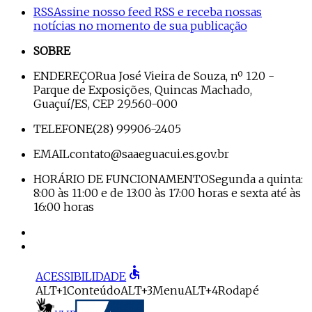
RSS
Assine nosso feed RSS e receba nossas
notícias no momento de sua publicação
SOBRE
ENDEREÇO
Rua José Vieira de Souza, nº 120 -
Parque de Exposições, Quincas Machado,
Guaçuí/ES, CEP 29.560-000
TELEFONE
(28) 99906-2405
EMAIL
contato@saaeguacui.es.gov.br
HORÁRIO DE FUNCIONAMENTO
Segunda a quinta:
8:00 às 11:00 e de 13:00 às 17:00 horas e sexta até às
16:00 horas
accessible
ACESSIBILIDADE
ALT+1
Conteúdo
ALT+3
Menu
ALT+4
Rodapé