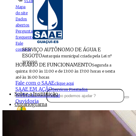
VLIBRAS
Mapa
do site
Dados
abertos
Perguntas
frequentes
Fale
SERVIÇO AUTÔNOMO DE ÁGUA E
conosco
ESGOTO
Autarquia municipal criada pela Lei nº
1970/90
HORÁRIO DE FUNCIONAMENTO
Segunda a
quinta: 8:00 às 11:00 e de 13:00 às 17:00 horas e sexta
até às 16:00 horas
Fale com o SAAE
clique aqui
SAAE EM AÇÃO
Serviços Prestados
Sobre a Instituição
Webmail
Institucional
Ouvidoria
Organograma
Perfil da Instituição
Acesso à
informação
Localização
MENU
Estrutura do SAAE