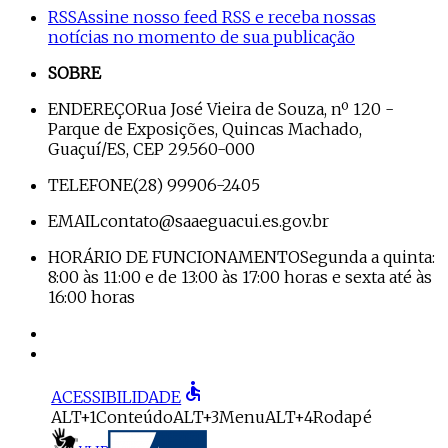
RSS
Assine nosso feed RSS e receba nossas
notícias no momento de sua publicação
SOBRE
ENDEREÇO
Rua José Vieira de Souza, nº 120 -
Parque de Exposições, Quincas Machado,
Guaçuí/ES, CEP 29.560-000
TELEFONE
(28) 99906-2405
EMAIL
contato@saaeguacui.es.gov.br
HORÁRIO DE FUNCIONAMENTO
Segunda a quinta:
8:00 às 11:00 e de 13:00 às 17:00 horas e sexta até às
16:00 horas
accessible
ACESSIBILIDADE
ALT+1
Conteúdo
ALT+3
Menu
ALT+4
Rodapé