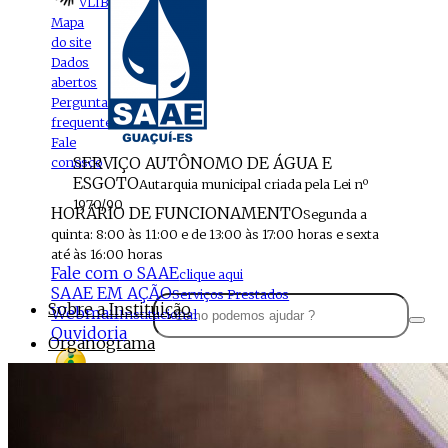
VLIBRAS
Mapa
do site
Dados
abertos
Perguntas
frequentes
Fale
SERVIÇO AUTÔNOMO DE ÁGUA E
conosco
ESGOTO
Autarquia municipal criada pela Lei nº
1970/90
HORÁRIO DE FUNCIONAMENTO
Segunda a
quinta: 8:00 às 11:00 e de 13:00 às 17:00 horas e sexta
até às 16:00 horas
Fale com o SAAE
clique aqui
SAAE EM AÇÃO
Serviços Prestados
Sobre a Instituição
Webmail
Institucional
Ouvidoria
Organograma
Perfil da Instituição
Acesso à
informação
Localização
MENU
Estrutura do SAAE