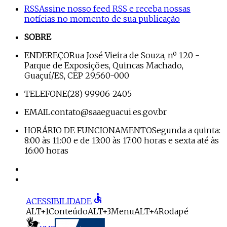
RSS
Assine nosso feed RSS e receba nossas
notícias no momento de sua publicação
SOBRE
ENDEREÇO
Rua José Vieira de Souza, nº 120 -
Parque de Exposições, Quincas Machado,
Guaçuí/ES, CEP 29.560-000
TELEFONE
(28) 99906-2405
EMAIL
contato@saaeguacui.es.gov.br
HORÁRIO DE FUNCIONAMENTO
Segunda a quinta:
8:00 às 11:00 e de 13:00 às 17:00 horas e sexta até às
16:00 horas
accessible
ACESSIBILIDADE
ALT+1
Conteúdo
ALT+3
Menu
ALT+4
Rodapé