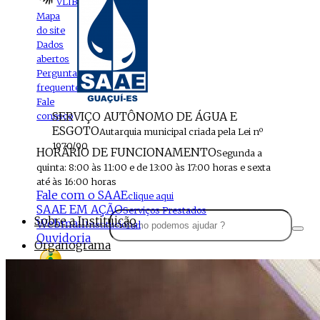
VLIBRAS
Mapa
do site
Dados
abertos
Perguntas
frequentes
Fale
SERVIÇO AUTÔNOMO DE ÁGUA E
conosco
ESGOTO
Autarquia municipal criada pela Lei nº
1970/90
HORÁRIO DE FUNCIONAMENTO
Segunda a
quinta: 8:00 às 11:00 e de 13:00 às 17:00 horas e sexta
até às 16:00 horas
Fale com o SAAE
clique aqui
SAAE EM AÇÃO
Serviços Prestados
Sobre a Instituição
Webmail
Institucional
Ouvidoria
Organograma
Perfil da Instituição
Acesso à
informação
Localização
MENU
Estrutura do SAAE