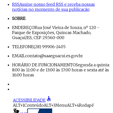
RSS
Assine nosso feed RSS e receba nossas
notícias no momento de sua publicação
SOBRE
ENDEREÇO
Rua José Vieira de Souza, nº 120 -
Parque de Exposições, Quincas Machado,
Guaçuí/ES, CEP 29.560-000
TELEFONE
(28) 99906-2405
EMAIL
contato@saaeguacui.es.gov.br
HORÁRIO DE FUNCIONAMENTO
Segunda a quinta:
8:00 às 11:00 e de 13:00 às 17:00 horas e sexta até às
16:00 horas
accessible
ACESSIBILIDADE
ALT+1
Conteúdo
ALT+3
Menu
ALT+4
Rodapé