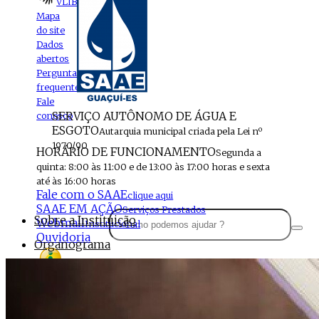
VLIBRAS
Mapa
do site
Dados
abertos
Perguntas
frequentes
Fale
SERVIÇO AUTÔNOMO DE ÁGUA E
conosco
ESGOTO
Autarquia municipal criada pela Lei nº
1970/90
HORÁRIO DE FUNCIONAMENTO
Segunda a
quinta: 8:00 às 11:00 e de 13:00 às 17:00 horas e sexta
até às 16:00 horas
Fale com o SAAE
clique aqui
SAAE EM AÇÃO
Serviços Prestados
Sobre a Instituição
Webmail
Institucional
Ouvidoria
Organograma
Perfil da Instituição
Acesso à
informação
Localização
MENU
Estrutura do SAAE