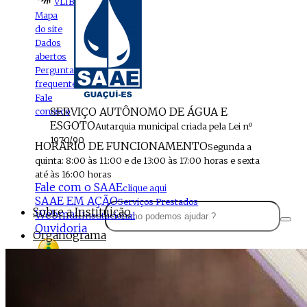
VLIBRAS
Mapa
do site
Dados
abertos
Perguntas
frequentes
Fale
SERVIÇO AUTÔNOMO DE ÁGUA E
conosco
ESGOTO
Autarquia municipal criada pela Lei nº
1970/90
HORÁRIO DE FUNCIONAMENTO
Segunda a
quinta: 8:00 às 11:00 e de 13:00 às 17:00 horas e sexta
até às 16:00 horas
Fale com o SAAE
clique aqui
SAAE EM AÇÃO
Serviços Prestados
Sobre a Instituição
Webmail
Institucional
Ouvidoria
Organograma
Perfil da Instituição
Acesso à
informação
Localização
MENU
Estrutura do SAAE