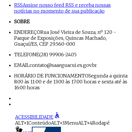
RSS
Assine nosso feed RSS e receba nossas
notícias no momento de sua publicação
SOBRE
ENDEREÇO
Rua José Vieira de Souza, nº 120 -
Parque de Exposições, Quincas Machado,
Guaçuí/ES, CEP 29.560-000
TELEFONE
(28) 99906-2405
EMAIL
contato@saaeguacui.es.gov.br
HORÁRIO DE FUNCIONAMENTO
Segunda a quinta:
8:00 às 11:00 e de 13:00 às 17:00 horas e sexta até às
16:00 horas
accessible
ACESSIBILIDADE
ALT+1
Conteúdo
ALT+3
Menu
ALT+4
Rodapé