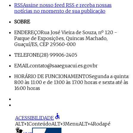
RSS
Assine nosso feed RSS e receba nossas
notícias no momento de sua publicação
SOBRE
ENDEREÇO
Rua José Vieira de Souza, nº 120 -
Parque de Exposições, Quincas Machado,
Guaçuí/ES, CEP 29.560-000
TELEFONE
(28) 99906-2405
EMAIL
contato@saaeguacui.es.gov.br
HORÁRIO DE FUNCIONAMENTO
Segunda a quinta:
8:00 às 11:00 e de 13:00 às 17:00 horas e sexta até às
16:00 horas
accessible
ACESSIBILIDADE
ALT+1
Conteúdo
ALT+3
Menu
ALT+4
Rodapé