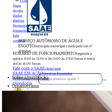
VLIBRAS
Mapa
do site
Dados
abertos
Perguntas
frequentes
Fale
SERVIÇO AUTÔNOMO DE ÁGUA E
conosco
ESGOTO
Autarquia municipal criada pela Lei nº
1970/90
HORÁRIO DE FUNCIONAMENTO
Segunda a
quinta: 8:00 às 11:00 e de 13:00 às 17:00 horas e sexta
até às 16:00 horas
Fale com o SAAE
clique aqui
SAAE EM AÇÃO
Serviços Prestados
Sobre a Instituição
Webmail
Institucional
Ouvidoria
Organograma
Perfil da Instituição
Acesso à
informação
Localização
MENU
Estrutura do SAAE