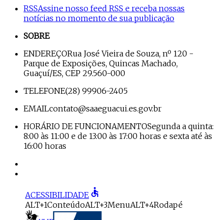
RSS
Assine nosso feed RSS e receba nossas
notícias no momento de sua publicação
SOBRE
ENDEREÇO
Rua José Vieira de Souza, nº 120 -
Parque de Exposições, Quincas Machado,
Guaçuí/ES, CEP 29.560-000
TELEFONE
(28) 99906-2405
EMAIL
contato@saaeguacui.es.gov.br
HORÁRIO DE FUNCIONAMENTO
Segunda a quinta:
8:00 às 11:00 e de 13:00 às 17:00 horas e sexta até às
16:00 horas
accessible
ACESSIBILIDADE
ALT+1
Conteúdo
ALT+3
Menu
ALT+4
Rodapé