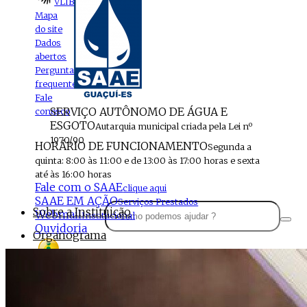
VLIBRAS
Mapa
do site
Dados
abertos
Perguntas
frequentes
Fale
SERVIÇO AUTÔNOMO DE ÁGUA E
conosco
ESGOTO
Autarquia municipal criada pela Lei nº
1970/90
HORÁRIO DE FUNCIONAMENTO
Segunda a
quinta: 8:00 às 11:00 e de 13:00 às 17:00 horas e sexta
até às 16:00 horas
Fale com o SAAE
clique aqui
SAAE EM AÇÃO
Serviços Prestados
Sobre a Instituição
Webmail
Institucional
Ouvidoria
Organograma
Perfil da Instituição
Acesso à
informação
Localização
MENU
Estrutura do SAAE